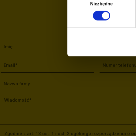
ALBO
Niezbędne
zgody