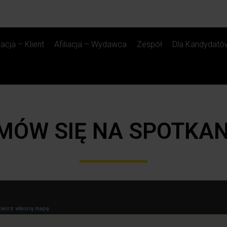
liacja – Klient
Afiliacja – Wydawca
Zespół
Dla Kandydató
MÓW SIĘ NA SPOTKAN