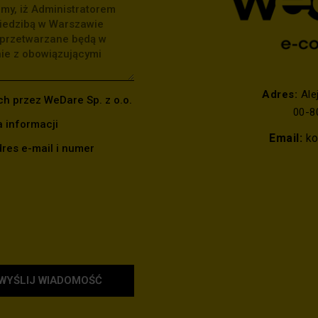
Adres:
Ale
 przez WeDare Sp. z o.o.
00-8
 informacji
Email:
ko
res e-mail i numer
WYŚLIJ WIADOMOŚĆ