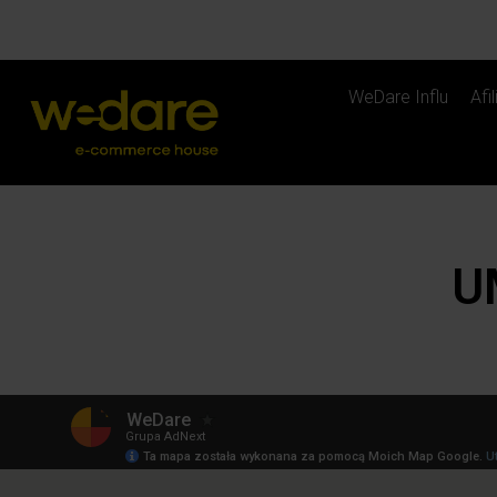
WeDare Influ
Afi
U