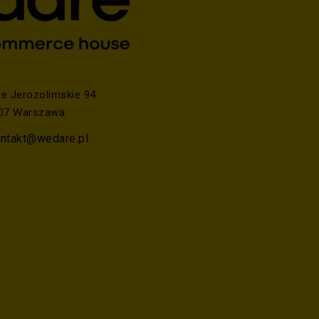
je Jerozolimskie 94
07 Warszawa
ntakt@wedare.pl