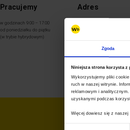
Pracujemy
Adres
w godzinach 9:00 – 17:00
Aleje Jerozolimskie 94
od poniedziałku do piątku
00-807 Warszawa
(w trybie hybrydowym)
budynek Equator I, 13 piętr
Zgoda
Niniejsza strona korzysta z
Wykorzystujemy pliki cookie 
ruch w naszej witrynie. Inf
reklamowym i analitycznym. 
uzyskanymi podczas korzysta
Więcej dowiesz się z naszej
Wybór