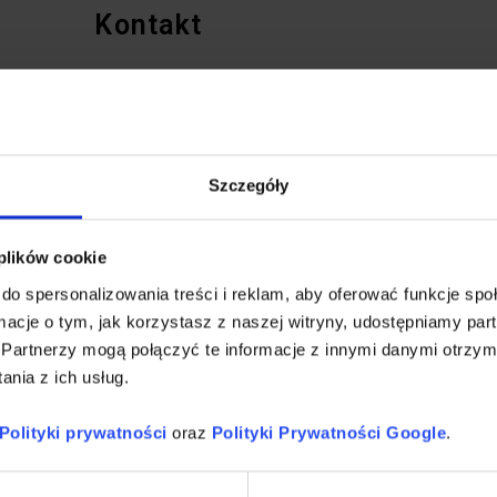
Kontakt
Email:
kontakt@wedare.pl
Współpraca: +48 505 435 295
o
Support techniczny: +48 505 79 66 00
Szczegóły
 plików cookie
do spersonalizowania treści i reklam, aby oferować funkcje sp
ormacje o tym, jak korzystasz z naszej witryny, udostępniamy p
Partnerzy mogą połączyć te informacje z innymi danymi otrzym
nia z ich usług.
Polityki prywatności
oraz
Polityki Prywatności Google
.