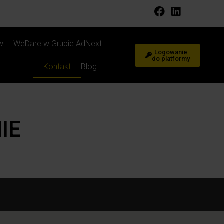
w
WeDare w Grupie AdNext
Logowanie
do platformy
Kontakt
Blog
IE