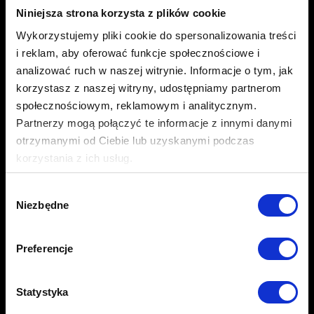
modelu sprzedażowym,
Niniejsza strona korzysta z plików cookie
Będziemy zarządzać procesami
Wykorzystujemy pliki cookie do spersonalizowania treści
publikacji kategorii i produktów
i reklam, aby oferować funkcje społecznościowe i
(migracja z systemów e-commerce),
analizować ruch w naszej witrynie. Informacje o tym, jak
korzystasz z naszej witryny, udostępniamy partnerom
Dobierzemy najdogodniejszą politykę
społecznościowym, reklamowym i analitycznym.
cen dla całego asortymentu produktów,
Partnerzy mogą połączyć te informacje z innymi danymi
Wybierzemy najlepszą formę kampanii i
otrzymanymi od Ciebie lub uzyskanymi podczas
ustawimy ją do osiągania znakomitych
korzystania z ich usług.
efektów,
Wybór
Więcej dowiesz się z naszej
Polityki prywatności
oraz
Pomożemy przy migracji Twoich ofert
Niezbędne
zgody
Polityki Prywatności Google
.
do modelu FBA (Fulfilment by Amazon).
Preferencje
Statystyka