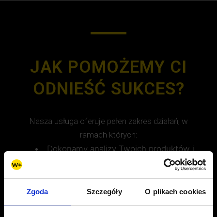
JAK POMOŻEMY CI
ODNIEŚĆ SUKCES?
Nasza usługa oferuje pełen zakres działań, w
ramach których:
Dokonamy analizy Twoich produktów i
określimy ich potencjał na platformie
Amazon,
Zgoda
Szczegóły
O plikach cookies
Pomożemy Ci założyć i skonfigurować
konta sprzedawców w odpowiednim