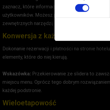
zaznacz, które informacje są obowiązkowe. Sprawd
użytkowników. Możesz przeanalizować współczynni
zewnętrznych narzędzi, takich jak HotJar i nagr
Konwersja z każdego miejsca
Dokonanie rezerwacji i płatności na stronie hotel
elementy, które do niej kierują.
Wskazówka:
Przekierowanie ze slidera to zaws
miejscu menu. Oprócz tego dobrym rozwiązaniem 
każdej podstronie.
Wieloetapowość