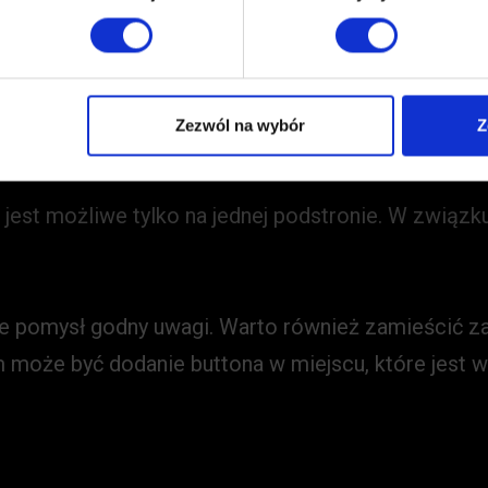
ź, czy wypełnianie formularza na Twojej stronie je
k odrzuceń dla danej strony w Google Analytics l
ywać zachowania odwiedzających.
Zezwól na wybór
Z
u jest możliwe tylko na jednej podstronie. W związ
ze pomysł godny uwagi. Warto również zamieścić 
może być dodanie buttona w miejscu, które jest w