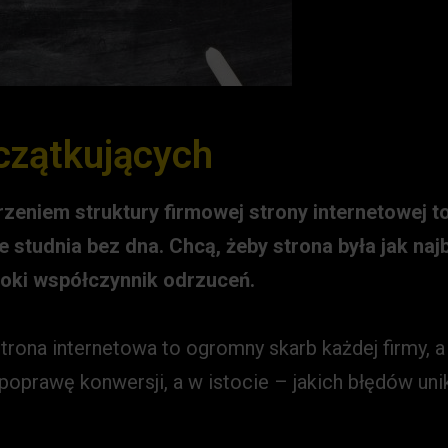
czątkujących
rzeniem struktury firmowej strony internetowej
ie studnia bez dna. Chcą, żeby strona była jak na
soki współczynnik odrzuceń.
 strona internetowa to ogromny skarb każdej firmy, 
oprawę konwersji, a w istocie – jakich błędów uni