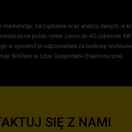
a Czachowska - Partner | Chief
marketingu, zarządzania oraz analizy danych, w br
rowadziła na polski rynek zanox.de AG (obecnie AWI
ego w system3.pl odpowiadała za budowę technologi
tuje WeDare w Izbie Gospodarki Elektronicznej.
AKTUJ SIĘ Z NAMI